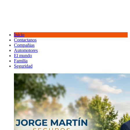
Inicio
Contactanos
Compañias
Automotores
El mundo
Familia
Seguridad